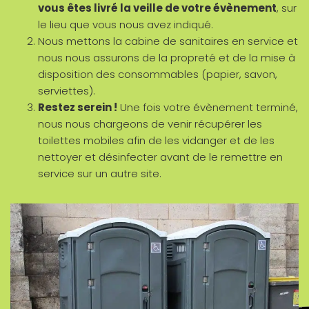
vous êtes livré la veille de votre évènement
, sur
le lieu que vous nous avez indiqué.
Nous mettons la cabine de sanitaires en service et
nous nous assurons de la propreté et de la mise à
disposition des consommables (papier, savon,
serviettes).
Restez serein !
Une fois votre évènement terminé,
nous nous chargeons de venir récupérer les
toilettes mobiles afin de les vidanger et de les
nettoyer et désinfecter avant de le remettre en
service sur un autre site.