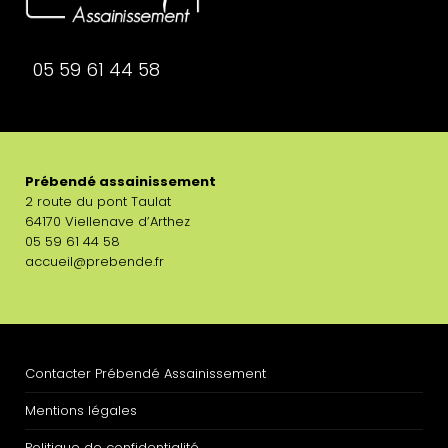
05 59 61 44 58
Prébendé assainissement
2 route du pont Taulat
64170 Viellenave d’Arthez
05 59 61 44 58
accueil@prebende.fr
Contacter Prébendé Assainissement
Mentions légales
Politique de confidentialité